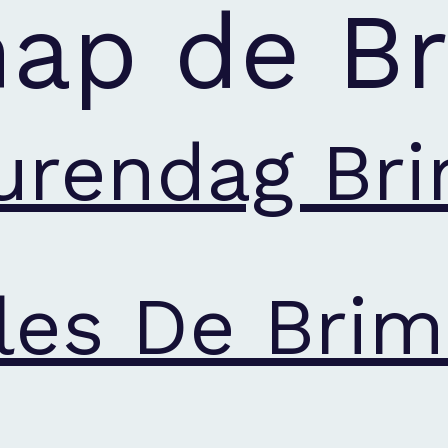
hap de B
burendag Br
les De Brim