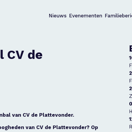
Nieuws
Evenementen
Familieber
l CV de
1
F
2
F
2
Z
0
H
bal van CV de Plattevonder.
1
R
hoogheden van CV de Plattevonder? Op