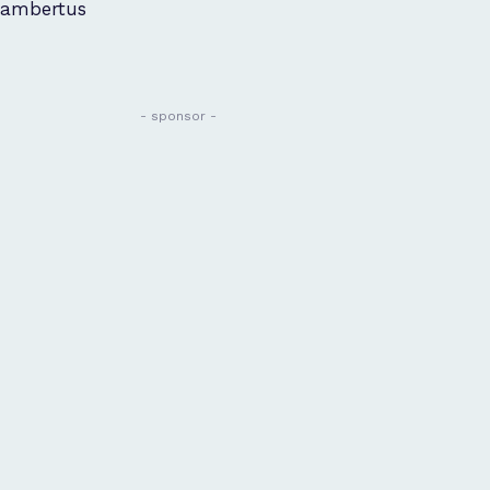
ambertus
- sponsor -