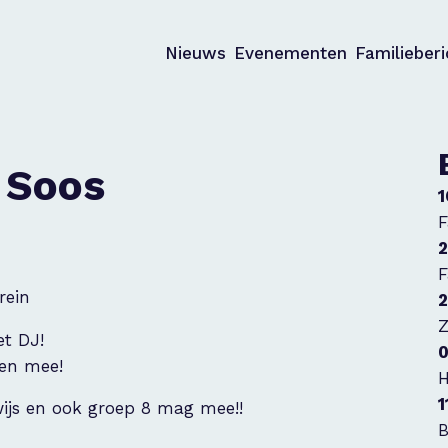
Nieuws
Evenementen
Familieber
 Soos
1
F
2
F
rein
2
Z
t DJ!
0
nden mee!
H
1
wijs en ook groep 8 mag mee!!
B