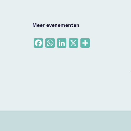
Meer evenementen
Facebook
WhatsApp
LinkedIn
X
Delen