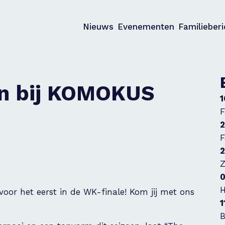
Nieuws
Evenementen
Familieber
en bij KOMOKUS
1
F
2
F
2
Z
0
H
voor het eerst in de WK-finale! Kom jij met ons
1
B