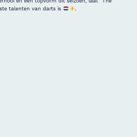
ernooi en een topvorm dit seizoen, laat “The
ste talenten van darts is
.