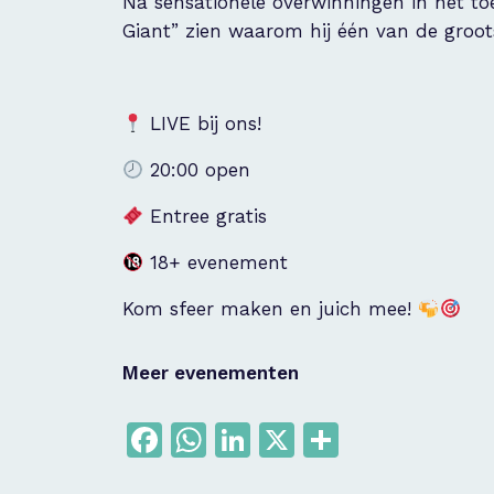
Na sensationele overwinningen in het to
Giant” zien waarom hij één van de groot
LIVE bij ons!
20:00 open
Entree gratis
18+ evenement
Kom sfeer maken en juich mee!
Meer evenementen
Facebook
WhatsApp
LinkedIn
X
Delen