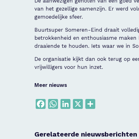
De aanwezigen genoten van een goed ver
van het gezellige samenzijn. Er werd vo
gemoedelijke sfeer.
Buurtsuper Someren-Eind draait volledig 
betrokkenheid en enthousiasme maken h
draaiende te houden. Iets waar we in S
De organisatie kijkt dan ook terug op e
vrijwilligers voor hun inzet.
Meer nieuws
Facebook
WhatsApp
LinkedIn
X
Delen
Gerelateerde nieuwsberichten