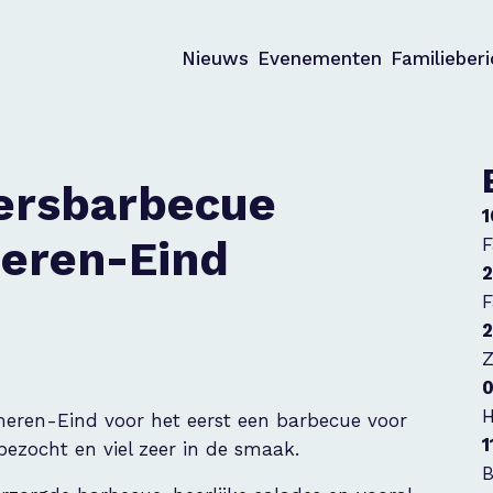
Nieuws
Evenementen
Familieber
gersbarbecue
1
eren-Eind
F
2
F
2
Z
0
H
eren-Eind voor het eerst een barbecue voor
1
bezocht en viel zeer in de smaak.
B