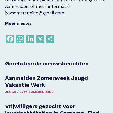
Aanmelden of meer informatie:
jvwsomereneind@gmail.com
Meer nieuws
Facebook
WhatsApp
LinkedIn
X
Delen
Gerelateerde nieuwsberichten
Aanmelden Zomerweek Jeugd
Vakantie Werk
JEUGD
/
JVW SOMEREN-EIND
Vrijwilligers gezocht voor