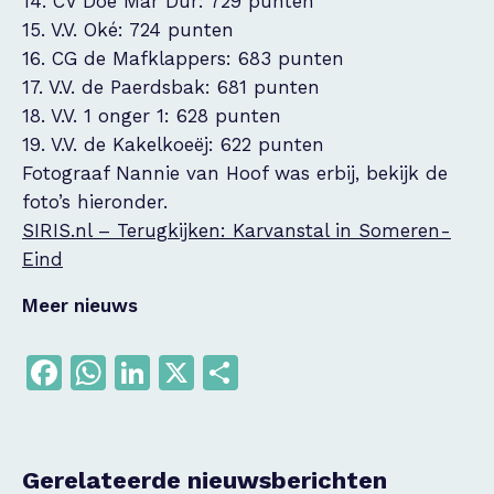
14. CV Doe Mar Dûr: 729 punten
15. V.V. Oké: 724 punten
16. CG de Mafklappers: 683 punten
17. V.V. de Paerdsbak: 681 punten
18. V.V. 1 onger 1: 628 punten
19. V.V. de Kakelkoeëj: 622 punten
Fotograaf Nannie van Hoof was erbij, bekijk de
foto’s hieronder.
SIRIS.nl – Terugkijken: Karvanstal in Someren-
Eind
Meer nieuws
Facebook
WhatsApp
LinkedIn
X
Delen
Gerelateerde nieuwsberichten