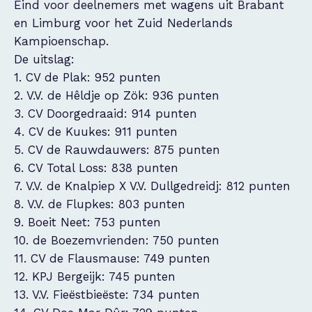
Eind voor deelnemers met wagens uit Brabant
en Limburg voor het Zuid Nederlands
Kampioenschap.
De uitslag:
1. CV de Plak: 952 punten
2. V.V. de Hêldje op Zök: 936 punten
3. CV Doorgedraaid: 914 punten
4. CV de Kuukes: 911 punten
5. CV de Rauwdauwers: 875 punten
6. CV Total Loss: 838 punten
7. V.V. de Knalpiep X V.V. Dullgedreidj: 812 punten
8. V.V. de Flupkes: 803 punten
9. Boeit Neet: 753 punten
10. de Boezemvrienden: 750 punten
11. CV de Flausmause: 749 punten
12. KPJ Bergeijk: 745 punten
13. V.V. Fieëstbieëste: 734 punten