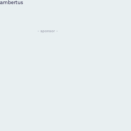
ambertus
- sponsor -