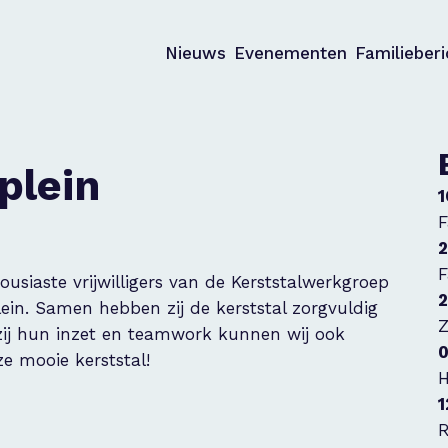
Nieuws
Evenementen
Familieber
plein
1
F
2
F
ousiaste vrijwilligers van de Kerststalwerkgroep
2
ein. Samen hebben zij de kerststal zorgvuldig
Z
ij hun inzet en teamwork kunnen wij ook
0
e mooie kerststal!
H
1
R