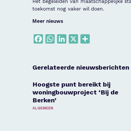
Het begeleiden van maatschappelijke sta
toekomst nog vaker wil doen.
Meer nieuws
Facebook
WhatsApp
LinkedIn
X
Delen
Gerelateerde nieuwsberichten
Hoogste punt bereikt bij
woningbouwproject ‘Bij de
Berken’
ALGEMEEN