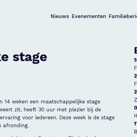
Nieuws
Evenementen
Familieber
e stage
1
F
2
F
2
Z
en 14 weken een maatschappelijke stage
0
ert zit, heeft 30 uur met plezier bij de
H
rvaring voor iedereen. Deze week is de stage
1
n afronding.
B