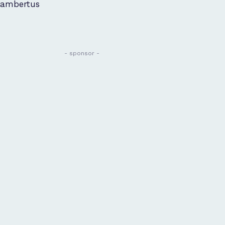
ambertus
- sponsor -