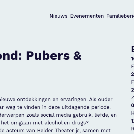
Nieuws
Evenementen
Familieber
ond: Pubers &
1
F
2
F
2
Z
 nieuwe ontdekkingen en ervaringen. Als ouder
0
aar weg te vinden in deze uitdagende periode.
H
erwerpen zoals social media gebruik, liefde, en
1
s het omgaan met alcohol en drugs?
R
e acteurs van Helder Theater je, samen met