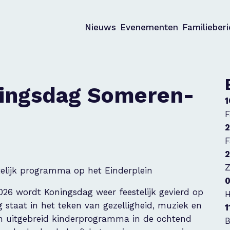
Nieuws
Evenementen
Familieber
ingsdag Someren-
1
F
2
F
2
Z
elijk programma op het Einderplein
0
6 wordt Koningsdag weer feestelijk gevierd op
H
 staat in het teken van gezelligheid, muziek en
1
een uitgebreid kinderprogramma in de ochtend
B