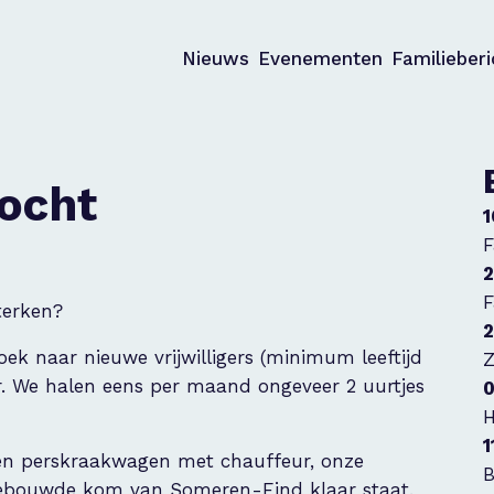
Nieuws
Evenementen
Familieber
zocht
1
F
2
F
terken?
2
k naar nieuwe vrijwilligers (minimum leeftijd
Z
r. We halen eens per maand ongeveer 2 uurtjes
0
H
1
en perskraakwagen met chauffeur, onze
B
e bebouwde kom van Someren-Eind klaar staat.