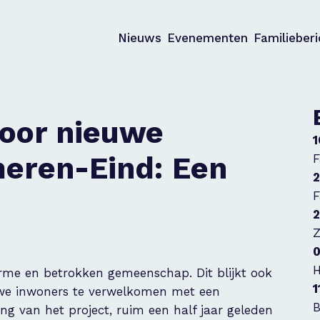
Nieuws
Evenementen
Familieber
oor nieuwe
1
meren-Eind: Een
F
2
F
2
Z
0
H
me en betrokken gemeenschap. Dit blijkt ook
1
euwe inwoners te verwelkomen met een
B
ng van het project, ruim een half jaar geleden