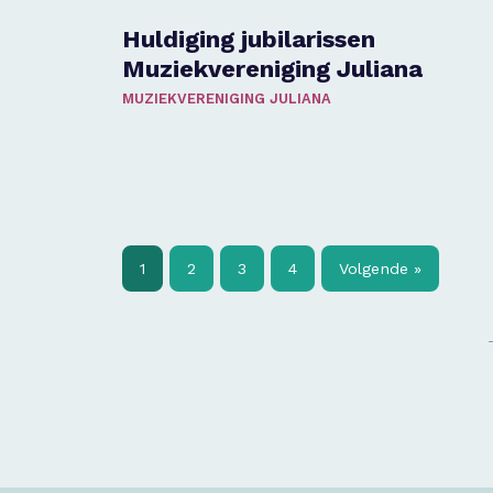
Huldiging jubilarissen
Muziekvereniging Juliana
MUZIEKVERENIGING JULIANA
1
2
3
4
Volgende »