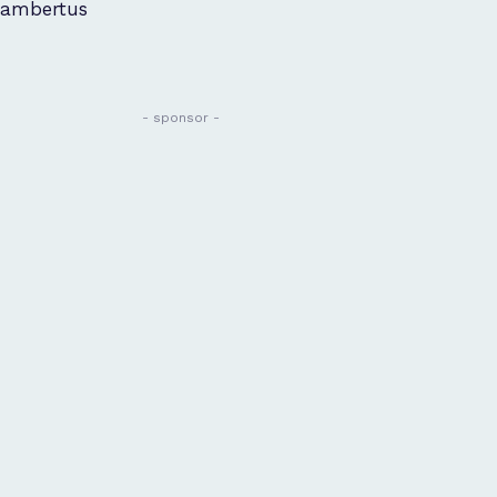
ambertus
- sponsor -