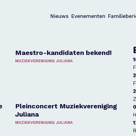
Nieuws
Evenementen
Familieber
Maestro-kandidaten bekend!
1
MUZIEKVERENIGING JULIANA
F
2
F
2
Z
e
Pleinconcert Muziekvereniging
0
Juliana
H
1
MUZIEKVERENIGING JULIANA
R