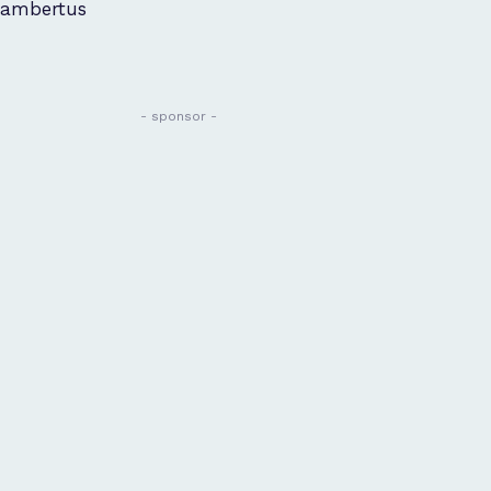
ambertus
- sponsor -