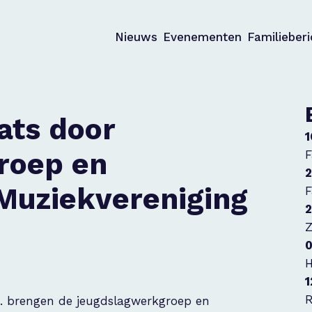
Nieuws
Evenementen
Familieber
ats door
1
roep en
F
2
Muziekvereniging
F
2
Z
0
H
1
R
s. brengen de jeugdslagwerkgroep en