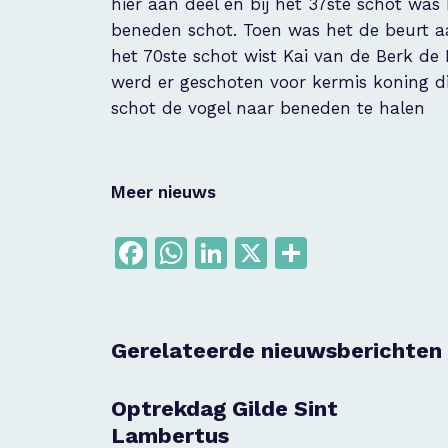
hier aan deel en bij het 37ste schot wa
beneden schot. Toen was het de beurt aa
het 70ste schot wist Kai van de Berk d
werd er geschoten voor kermis koning di
schot de vogel naar beneden te halen
Meer nieuws
Facebook
WhatsApp
LinkedIn
X
Delen
Gerelateerde nieuwsberichten
Optrekdag Gilde Sint
Lambertus