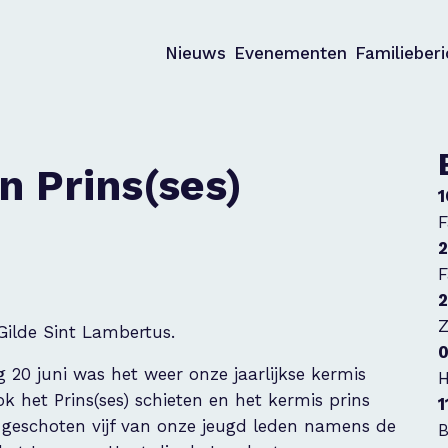
Nieuws
Evenementen
Familieber
n Prins(ses)
1
F
2
F
2
Z
 Gilde Sint Lambertus.
0
g 20 juni was het weer onze jaarlijkse kermis
H
ok het Prins(ses) schieten en het kermis prins
1
s geschoten vijf van onze jeugd leden namens de
B