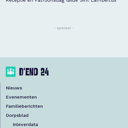
Receptie en Patroonsdag Gilde Sint Lambertus
- sponsor -
Nieuws
Evenementen
Familieberichten
Dorpsblad
Inleverdata