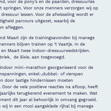
d, voor de pony’s en de paarden, dressuurles
t springen. Voor onze menners verzorgen wij op
ressuur lessen. Voor de afwisseling wordt er
igheid parcours uitgezet, waarbij de
n afleggen.
eind Maart zijn de trainingsavonden bij manege
nners blijven trainen op ‘t Vaartje. In de
r en Maart twee indoor-dressuurwedstrijden.
riek, de Bixie, aan toegevoegd.
e indoor mini-marathon georganiseerd voor de
spanningen, enkel-,dubbel- of vierspan
en door lastige hindernissen moeten
Door de vele positieve reacties na afloop, heeft
 jaarlijks terugkerend evenement te maken. Wat
ement dit jaar al behoorlijk in omvang gegroeid.
wij in een mooi aangeklede rijhal bij manege