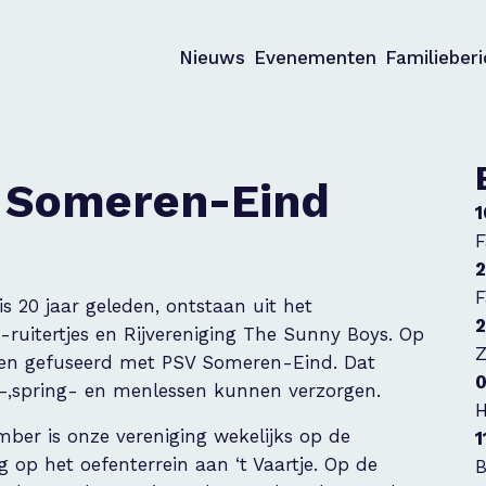
Nieuws
Evenementen
Familieber
PSV Someren-Eind
1
F
2
F
 20 jaar geleden, ontstaan uit het
2
uitertjes en Rijvereniging The Sunny Boys. Op
Z
ren gefuseerd met PSV Someren-Eind. Dat
0
r-,spring- en menlessen kunnen verzorgen.
H
mber is onze vereniging wekelijks op de
1
p het oefenterrein aan ‘t Vaartje. Op de
B