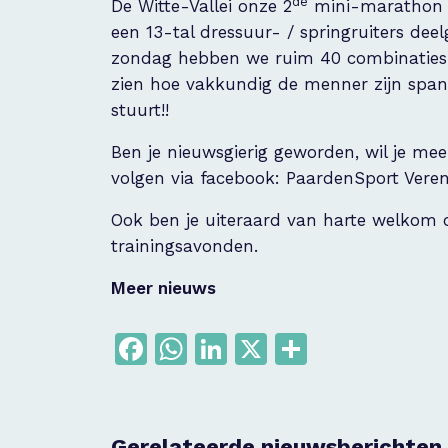
de
De Witte-Vallei onze 2
mini-marathon g
een 13-tal dressuur- / springruiters de
zondag hebben we ruim 40 combinaties 
zien hoe vakkundig de menner zijn span
stuurt!!
Ben je nieuwsgierig geworden, wil je me
volgen via facebook: PaardenSport Vere
Ook ben je uiteraard van harte welkom
trainingsavonden.
Meer nieuws
Facebook
WhatsApp
LinkedIn
X
Delen
Gerelateerde nieuwsberichten