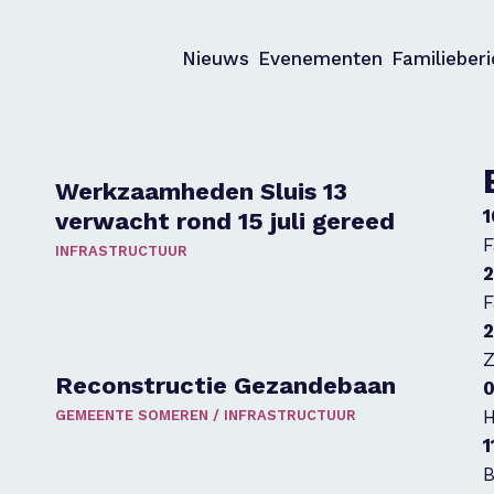
Nieuws
Evenementen
Familieber
Werkzaamheden Sluis 13
1
verwacht rond 15 juli gereed
F
INFRASTRUCTUUR
2
F
2
Z
Reconstructie Gezandebaan
0
H
GEMEENTE SOMEREN
/
INFRASTRUCTUUR
1
B