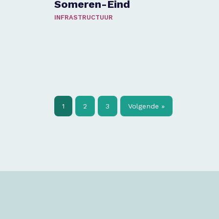
Someren-Eind
INFRASTRUCTUUR
1
2
3
Volgende »